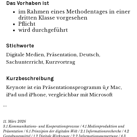
Das Vorhaben ist
im Rahmen eines Methodentages in einer
dritten Klasse vorgesehen
Pflicht
wird durchgeführt
Stichworte
Digitale Medien, Präsentation, Deutsch,
Sachunterricht, Kurzvortrag
Kurzbeschreibung
Keynote ist ein Präsentationsprogramm ü¸r Mac,
iPad und iPhone, vergleichbar mit Microsoft
…
11. März 2026
3.1 Kommunikations- und Kooperationsprozesse
/
4.1 Medienproduktion und
Präsentation
/
6.1 Prinzipien der digitalen Welt
/
2.1 Informationsrecherche
/
4.2
Gestaltungsmittel
/
1.2 Digitale Werkzeuge
/
2.2 Informationsauswertung
/
4.3