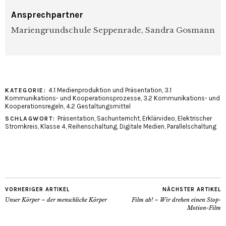
Ansprechpartner
Mariengrundschule Seppenrade, Sandra Gosmann
4.1 Medienproduktion und Präsentation
,
3.1
KATEGORIE:
Kommunikations- und Kooperationsprozesse
,
3.2 Kommunikations- und
Kooperationsregeln
,
4.2 Gestaltungsmittel
Präsentation
,
Sachunterricht
,
Erklärvideo
,
Elektrischer
SCHLAGWORT:
Stromkreis
,
Klasse 4
,
Reihenschaltung
,
Digitale Medien
,
Parallelschaltung
VORHERIGER ARTIKEL
NÄCHSTER ARTIKEL
Unser Körper – der menschliche Körper
Film ab! – Wir drehen einen Stop-
Motion-Film