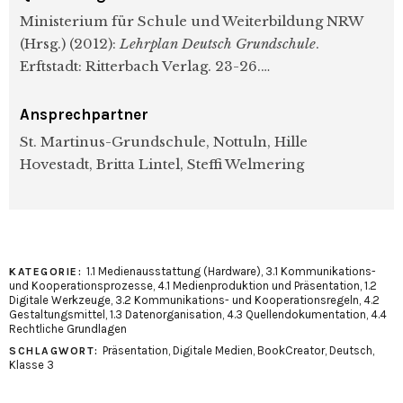
Ministerium für Schule und Weiterbildung NRW
(Hrsg.) (2012):
Lehrplan Deutsch Grundschule
.
Erftstadt: Ritterbach Verlag. 23-26.…
Ansprechpartner
St. Martinus-Grundschule, Nottuln, Hille
Hovestadt, Britta Lintel, Steffi Welmering
1.1 Medienausstattung (Hardware)
,
3.1 Kommunikations-
KATEGORIE:
und Kooperationsprozesse
,
4.1 Medienproduktion und Präsentation
,
1.2
Digitale Werkzeuge
,
3.2 Kommunikations- und Kooperationsregeln
,
4.2
Gestaltungsmittel
,
1.3 Datenorganisation
,
4.3 Quellendokumentation
,
4.4
Rechtliche Grundlagen
Präsentation
,
Digitale Medien
,
BookCreator
,
Deutsch
,
SCHLAGWORT:
Klasse 3