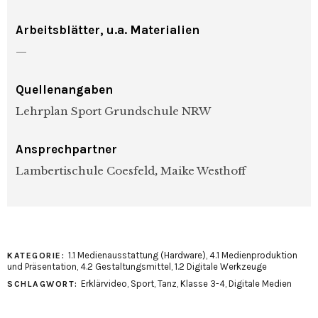
Arbeitsblätter, u.a. Materialien
—
Quellenangaben
Lehrplan Sport Grundschule NRW
Ansprechpartner
Lambertischule Coesfeld
,
Maike Westhoff
1.1 Medienausstattung (Hardware)
,
4.1 Medienproduktion
KATEGORIE:
und Präsentation
,
4.2 Gestaltungsmittel
,
1.2 Digitale Werkzeuge
Erklärvideo
,
Sport
,
Tanz
,
Klasse 3-4
,
Digitale Medien
SCHLAGWORT: